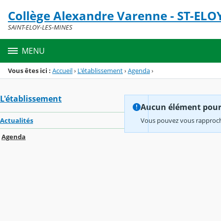
Panneau de gestion des cookies
Collège Alexandre Varenne - ST-ELO
Menu de la rubrique
Contenu
SAINT-ELOY-LES-MINES
MENU
Vous êtes ici :
Accueil
›
L'établissement
›
Agenda
›
L'établissement
Aucun élément pour l
Actualités
Vous pouvez vous rapproche
Agenda