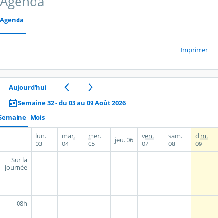
Agenda
Agenda
Imprimer
Aujourd’hui
Semaine 32 - du 03 au 09 Août 2026
Semaine
Mois
lun.
mar.
mer.
ven.
sam.
dim.
jeu.
06
03
04
05
07
08
09
Sur la
journée
08h