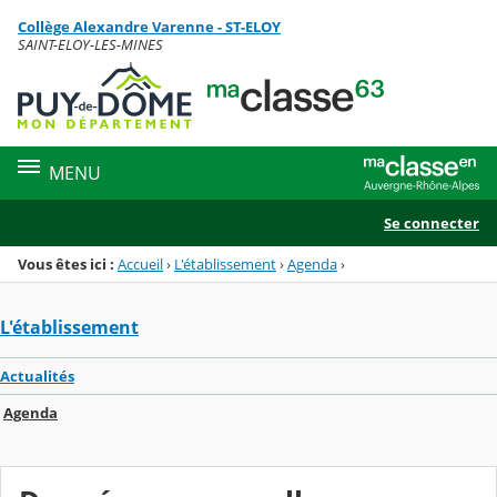
Panneau de gestion des cookies
Collège Alexandre Varenne - ST-ELOY
Menu de la rubrique
Contenu
SAINT-ELOY-LES-MINES
MENU
Se connecter
Vous êtes ici :
Accueil
›
L'établissement
›
Agenda
›
L'établissement
Actualités
Agenda