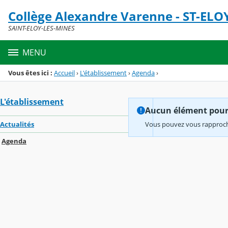
Panneau de gestion des cookies
Collège Alexandre Varenne - ST-ELO
Menu de la rubrique
Contenu
SAINT-ELOY-LES-MINES
MENU
Vous êtes ici :
Accueil
›
L'établissement
›
Agenda
›
L'établissement
Aucun élément pour l
Actualités
Vous pouvez vous rapproche
Agenda