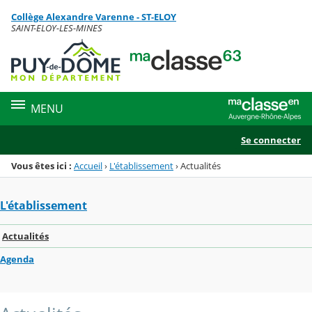
Panneau de gestion des cookies
Collège Alexandre Varenne - ST-ELOY
Menu de la rubrique
Contenu
SAINT-ELOY-LES-MINES
MENU
Se connecter
Vous êtes ici :
Accueil
›
L'établissement
›
Actualités
L'établissement
Actualités
Agenda