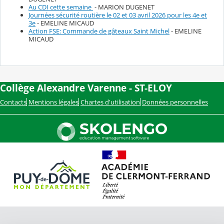
Au CDI cette semaine
- MARION DUGENET
Journées sécurité routière le 02 et 03 avril 2026 pour les 4e et
3e
- EMELINE MICAUD
Action FSE: Commande de gâteaux Saint Michel
- EMELINE
MICAUD
Collège Alexandre Varenne - ST-ELOY
Contacts
Mentions légales
Chartes d'utilisation
Données personnelles