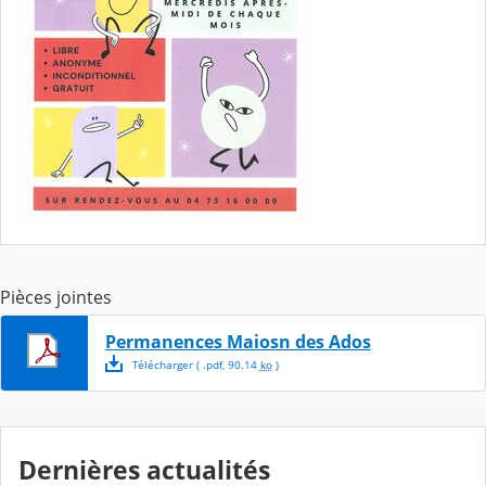
Pièces jointes
Permanences Maiosn des Ados
Télécharger
( .
pdf
,
90.14
ko
)
Dernières actualités