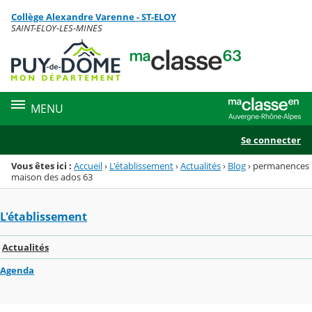
Panneau de gestion des cookies
Collège Alexandre Varenne - ST-ELOY
Menu de la rubrique
Contenu
SAINT-ELOY-LES-MINES
MENU
Se connecter
Vous êtes ici :
Accueil
›
L'établissement
›
Actualités
›
Blog
›
permanences
maison des ados 63
L'établissement
Actualités
Agenda