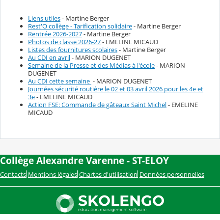
Liens utiles
- Martine Berger
Rest'O collège - Tarification solidaire
- Martine Berger
Rentrée 2026-2027
- Martine Berger
Photos de classe 2026-27
- EMELINE MICAUD
Listes des fournitures scolaires
- Martine Berger
Au CDI en avril
- MARION DUGENET
Semaine de la Presse et des Médias à l'école
- MARION
DUGENET
Au CDI cette semaine
- MARION DUGENET
Journées sécurité routière le 02 et 03 avril 2026 pour les 4e et
3e
- EMELINE MICAUD
Action FSE: Commande de gâteaux Saint Michel
- EMELINE
MICAUD
Collège Alexandre Varenne - ST-ELOY
Contacts
Mentions légales
Chartes d'utilisation
Données personnelles