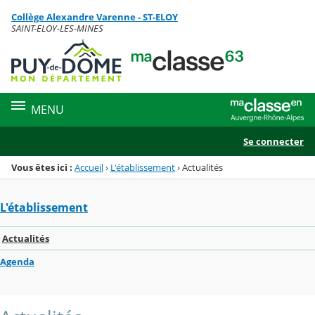
Panneau de gestion des cookies
Collège Alexandre Varenne - ST-ELOY
Menu de la rubrique
Contenu
SAINT-ELOY-LES-MINES
MENU
Se connecter
Vous êtes ici :
Accueil
›
L'établissement
›
Actualités
L'établissement
Actualités
Agenda