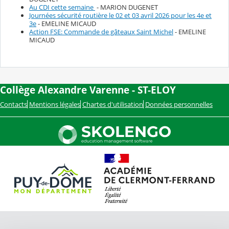
Au CDI cette semaine
- MARION DUGENET
Journées sécurité routière le 02 et 03 avril 2026 pour les 4e et
3e
- EMELINE MICAUD
Action FSE: Commande de gâteaux Saint Michel
- EMELINE
MICAUD
Collège Alexandre Varenne - ST-ELOY
Contacts
Mentions légales
Chartes d'utilisation
Données personnelles