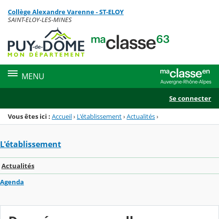
Panneau de gestion des cookies
Collège Alexandre Varenne - ST-ELOY
Menu de la rubrique
Contenu
SAINT-ELOY-LES-MINES
MENU
Se connecter
Vous êtes ici :
Accueil
›
L'établissement
›
Actualités
›
L'établissement
Actualités
Agenda