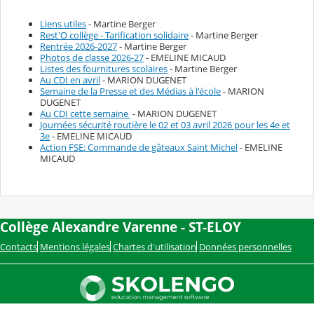
Liens utiles
- Martine Berger
Rest'O collège - Tarification solidaire
- Martine Berger
Rentrée 2026-2027
- Martine Berger
Photos de classe 2026-27
- EMELINE MICAUD
Listes des fournitures scolaires
- Martine Berger
Au CDI en avril
- MARION DUGENET
Semaine de la Presse et des Médias à l'école
- MARION
DUGENET
Au CDI cette semaine
- MARION DUGENET
Journées sécurité routière le 02 et 03 avril 2026 pour les 4e et
3e
- EMELINE MICAUD
Action FSE: Commande de gâteaux Saint Michel
- EMELINE
MICAUD
Collège Alexandre Varenne - ST-ELOY
Contacts
Mentions légales
Chartes d'utilisation
Données personnelles