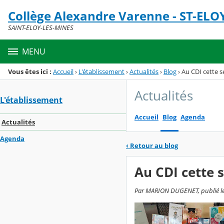
Panneau de gestion des cookies
Collège Alexandre Varenne - ST-ELO
Menu de la rubrique
Contenu
SAINT-ELOY-LES-MINES
MENU
Vous êtes ici :
Accueil
›
L'établissement
›
Actualités
›
Blog
›
Au CDI cette 
Actualités
L'établissement
Accueil
Blog
Agenda
Actualités
Agenda
‹
Retour au blog
Au CDI cette
Par MARION DUGENET, publié le 