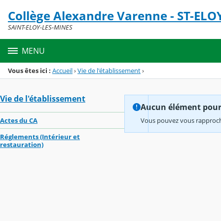
Panneau de gestion des cookies
Collège Alexandre Varenne - ST-ELO
Menu de la rubrique
Contenu
SAINT-ELOY-LES-MINES
MENU
Vous êtes ici :
Accueil
›
Vie de l'établissement
›
Vie de l'établissement
Aucun élément pour l
Actes du CA
Vous pouvez vous rapproche
Réglements (Intérieur et
restauration)