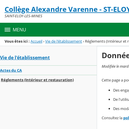
Panneau de gestion des cookies
Collège Alexandre Varenne - ST-ELO
Menu de la rubrique
Contenu
SAINT-ELOY-LES-MINES
MENU
Vous êtes ici :
Accueil
›
Vie de l'établissement
›
Réglements (Intérieur et 
Donnée
Vie de l'établissement
Modifiée le mard
Actes du CA
Réglements (Intérieur et restauration)
Cette page a pou
Des enga
De l'util
Des modal
Consultez la
po